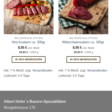
WILDSPEZIALITÄTEN
WILDSPEZIALITÄTEN
Hirschsalami ca. 300gr.
Wildschweinsalami ca. 300gr.
8,95
€
8,95
€
inkl. MwSt
inkl. MwSt
29,83
€
/
1000
g
29,83
€
/
1000
g
IN DEN WARENKORB
IN DEN WARENKORB
inkl. 7 % MwSt.
zzgl.
Versandkosten
inkl. 7 % MwSt.
zzgl.
Versandkosten
Lieferzeit:
3-5 Tage
Lieferzeit:
3-5 Tage
Albert Hofer`s Bauern-Spezialitäten
Murgtalstrasse 176